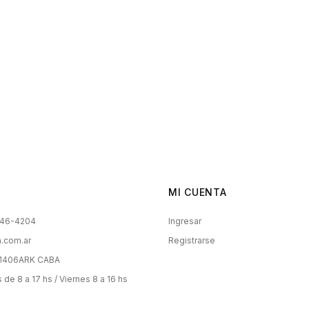
MI CUENTA
246-4204
Ingresar
.com.ar
Registrarse
C1406ARK CABA
de 8 a 17 hs / Viernes 8 a 16 hs